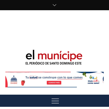
Skip
to
content
cipe.com/wp-
content/uploads/2023/10/F8WDDzzWwAEEBKD.jpeg"
alt="" />
El Munícipe
El periódico de Santo Domingo Este
Menu