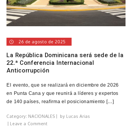
en
sistemas
tecnológicos
de
las
entidades
26 de agosto de 2025
La República Dominicana será sede de la
22.ª Conferencia Internacional
Anticorrupción
El evento, que se realizará en diciembre de 2026
en Punta Cana y que reunirá a líderes y expertos
de 140 países, reafirma el posicionamiento […]
Category:
NACIONALES
by
Lucas Arias
on
Leave a Comment
La