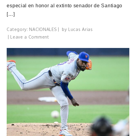
especial en honor al extinto senador de Santiago
[…]
Category:
NACIONALES
by
Lucas Arias
on
Leave a Comment
Grupo
de
medios
Hilando
Fino
realizará
programa
especial
en
honor
al
senador
Darío