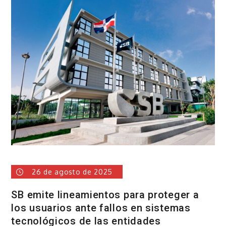
el
calendario
del
2026;
arrancará
la
acción
el
25
de
marzo
26 de agosto de 2025
SB emite lineamientos para proteger a
los usuarios ante fallos en sistemas
tecnológicos de las entidades