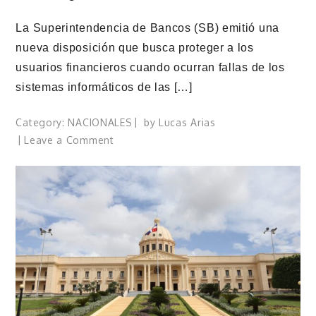
La Superintendencia de Bancos (SB) emitió una
nueva disposición que busca proteger a los
usuarios financieros cuando ocurran fallas de los
sistemas informáticos de las […]
Category:
NACIONALES
by
Lucas Arias
on
Leave a Comment
SB
emite
lineamientos
para
proteger
a
los
usuarios
ante
fallos