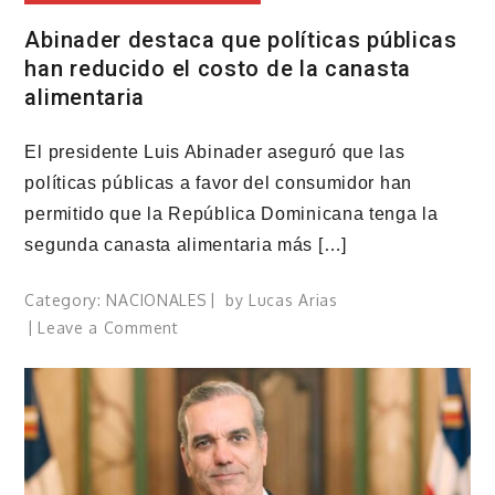
Abinader destaca que políticas públicas
han reducido el costo de la canasta
alimentaria
El presidente Luis Abinader aseguró que las
políticas públicas a favor del consumidor han
permitido que la República Dominicana tenga la
segunda canasta alimentaria más […]
Category:
NACIONALES
by
Lucas Arias
on
Leave a Comment
Abinader
destaca
que
políticas
públicas
han