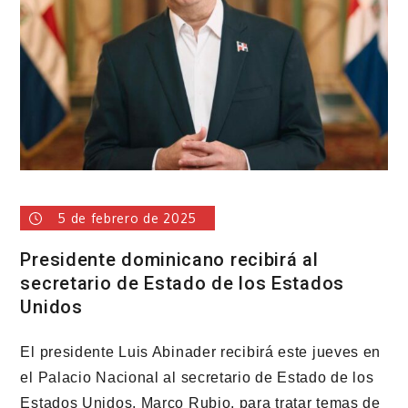
reducido
el
costo
de
la
canasta
alimentaria
5 de febrero de 2025
Presidente dominicano recibirá al
secretario de Estado de los Estados
Unidos
El presidente Luis Abinader recibirá este jueves en
el Palacio Nacional al secretario de Estado de los
Estados Unidos, Marco Rubio, para tratar temas de