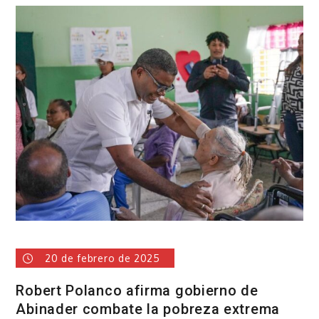
República
Dominicana
será
sede
de
la
22.ª
Conferencia
Internacional
Anticorrupción
20 de febrero de 2025
Robert Polanco afirma gobierno de
Abinader combate la pobreza extrema