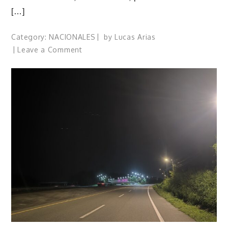
[…]
Category:
NACIONALES
by
Lucas Arias
on
Leave a Comment
Presidente
dominicano
recibirá
al
secretario
de
Estado
de
los
Estados
Unidos