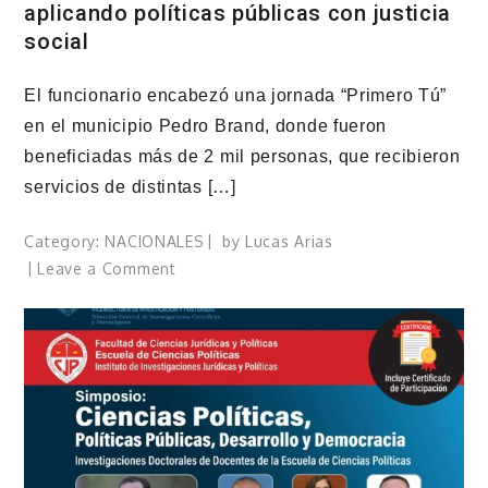
aplicando políticas públicas con justicia
social
El funcionario encabezó una jornada “Primero Tú”
en el municipio Pedro Brand, donde fueron
beneficiadas más de 2 mil personas, que recibieron
servicios de distintas […]
Category:
NACIONALES
by
Lucas Arias
on
Leave a Comment
Robert
Polanco
afirma
gobierno
de
Abinader
combate
la