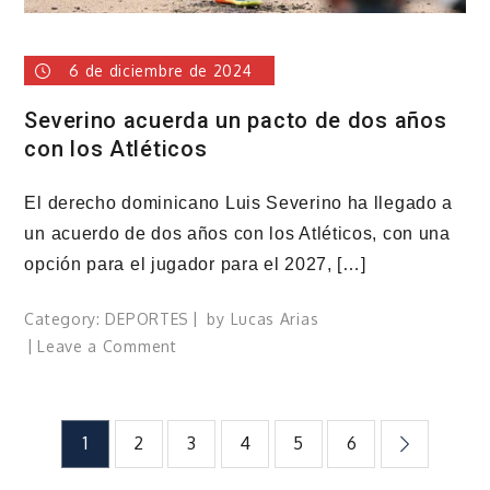
Gómez
Martínez
6 de diciembre de 2024
Severino acuerda un pacto de dos años
con los Atléticos
El derecho dominicano Luis Severino ha llegado a
un acuerdo de dos años con los Atléticos, con una
opción para el jugador para el 2027, […]
Category:
DEPORTES
by
Lucas Arias
on
Leave a Comment
Severino
acuerda
un
Paginación
1
2
3
4
5
6
pacto
de