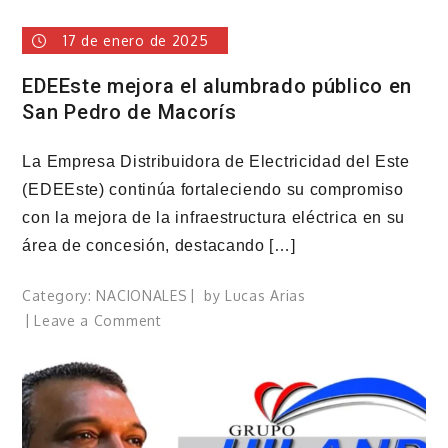
17 de enero de 2025
EDEEste mejora el alumbrado público en
San Pedro de Macorís
La Empresa Distribuidora de Electricidad del Este
(EDEEste) continúa fortaleciendo su compromiso
con la mejora de la infraestructura eléctrica en su
área de concesión, destacando […]
Category:
NACIONALES
by
Lucas Arias
on
Leave a Comment
EDEEste
mejora
el
alumbrado
público