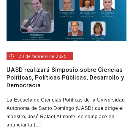
pobreza
extrema
aplicando
políticas
públicas
con
justicia
social
20 de febrero de 2025
UASD realizará Simposio sobre Ciencias
Políticas, Políticas Públicas, Desarrollo y
Democracia
La Escuela de Ciencias Políticas de la Universidad
Autónoma de Santo Domingo (UASD) que dirige el
maestro, José Rafael Almonte, se complace en
anunciar la […]