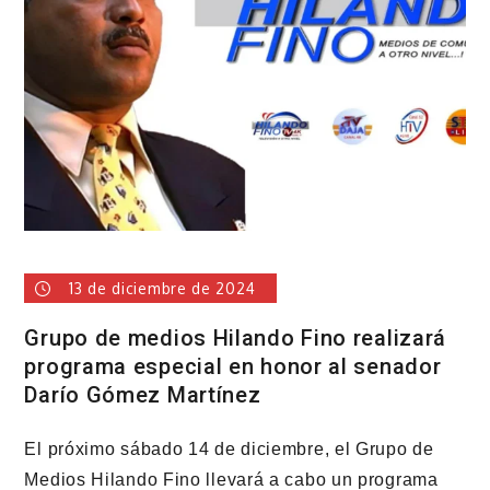
en
San
Pedro
de
Macorís
13 de diciembre de 2024
Grupo de medios Hilando Fino realizará
programa especial en honor al senador
Darío Gómez Martínez
El próximo sábado 14 de diciembre, el Grupo de
Medios Hilando Fino llevará a cabo un programa