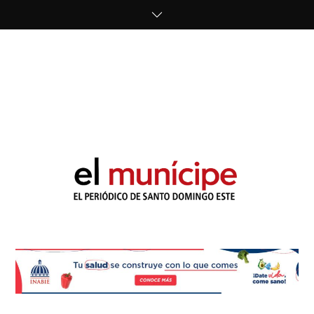
Skip
to
content
cipe.com/wp-
content/uploads/2023/10/F8WDDzzWwAEEBKD.jpeg"
alt="" />
El Munícipe
El periódico de Santo Domingo Este