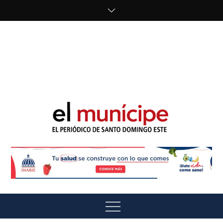
Skip
to
content
cipe.com/wp-
content/uploads/2023/10/F8WDDzzWwAEEBKD.jpeg"
alt="" />
El Munícipe
El periódico de Santo Domingo Este
Menu