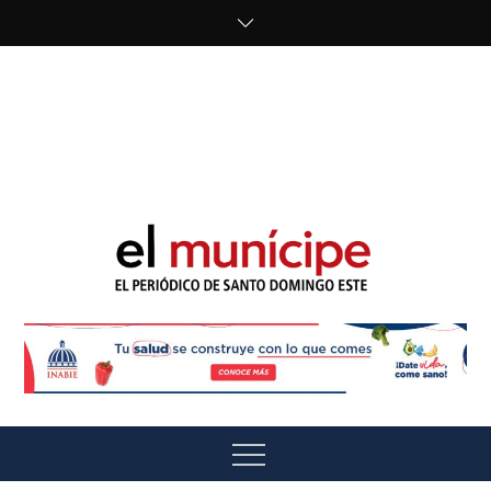
Skip
to
content
cipe.com/wp-
content/uploads/2023/10/F8WDDzzWwAEEBKD.jpeg"
alt="" />
El Munícipe
El periódico de Santo Domingo Este
Menu