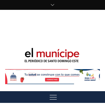
Skip
to
content
cipe.com/wp-
content/uploads/2023/10/F8WDDzzWwAEEBKD.jpeg"
alt="" />
El Munícipe
El periódico de Santo Domingo Este
Menu