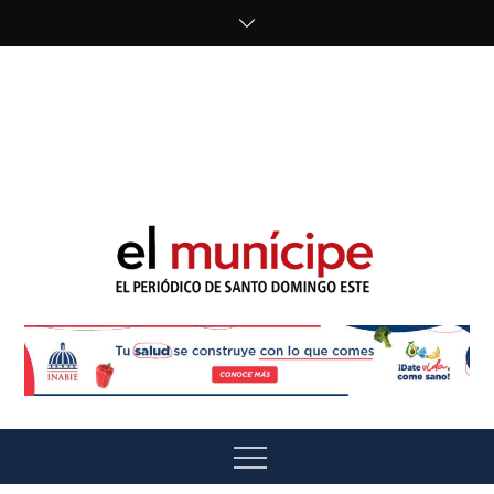
Skip
to
content
cipe.com/wp-
content/uploads/2023/10/F8WDDzzWwAEEBKD.jpeg"
alt="" />
El Munícipe
El periódico de Santo Domingo Este
Menu