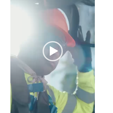
a
n
l
n