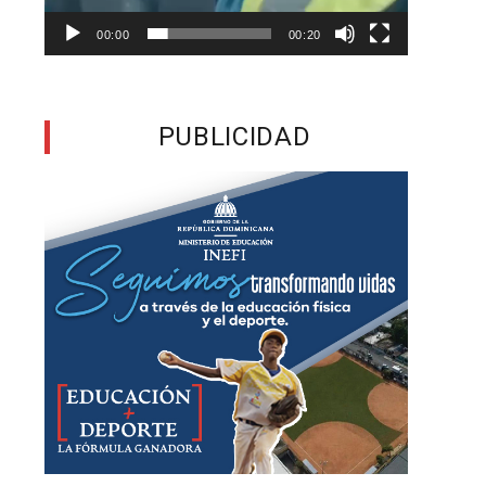
00:00
00:20
o
,
PUBLICIDAD
e
s
e
,
a
o
a