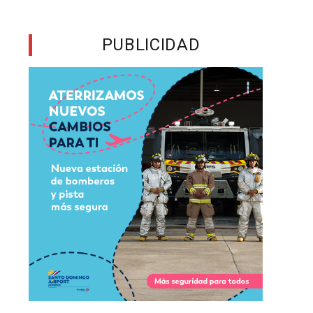
y
s
PUBLICIDAD
y
n
a