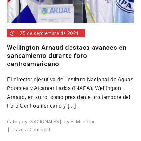
25 de septiembre de 2024
Wellington Arnaud destaca avances en
saneamiento durante foro
centroamericano
El director ejecutivo del Instituto Nacional de Aguas
Potables y Alcantarillados (INAPA), Wellington
Arnaud, en su rol como presidente pro tempore del
Foro Centroamericano y […]
Category:
NACIONALES
by
El Munícipe
on
Leave a Comment
Wellington