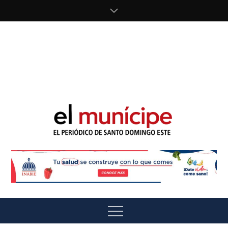
Skip
to
content
cipe.com/wp-
content/uploads/2023/10/F8WDDzzWwAEEBKD.jpeg"
alt="" />
El Munícipe
El periódico de Santo Domingo Este
Menu