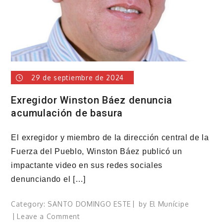
contra
la
rabia
29 de septiembre de 2024
Exregidor Winston Báez denuncia
acumulación de basura
El exregidor y miembro de la dirección central de la
Fuerza del Pueblo, Winston Báez publicó un
impactante video en sus redes sociales
denunciando el […]
Category:
SANTO DOMINGO ESTE
by
El Munícipe
on
Leave a Comment