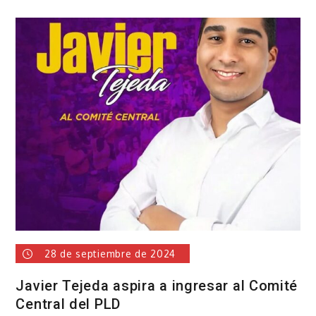
Exregidor
Winston
Báez
denuncia
acumulación
de
basura
28 de septiembre de 2024
Javier Tejeda aspira a ingresar al Comité
Central del PLD