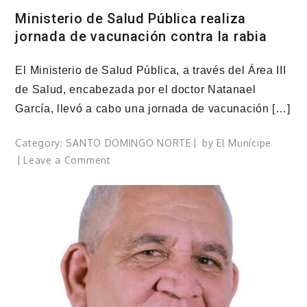
Ministerio de Salud Pública realiza
jornada de vacunación contra la rabia
El Ministerio de Salud Pública, a través del Área III
de Salud, encabezada por el doctor Natanael
García, llevó a cabo una jornada de vacunación […]
Category:
SANTO DOMINGO NORTE
by
El Munícipe
on
Leave a Comment
Ministerio
de
Salud
Pública
realiza
jornada
de
vacunación