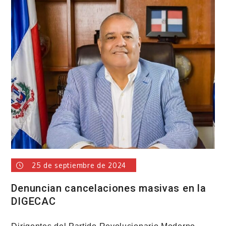
del
Distrito
Nacional
construye
aceras,
contenes
e
imbornales
25 de septiembre de 2024
Denuncian cancelaciones masivas en la
DIGECAC