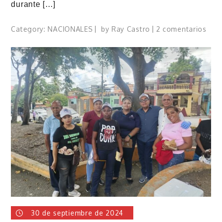
durante […]
en
Category:
NACIONALES
by
Ray Castro
2 comentarios
Mini
de
Educ
de
la
Repú
Dom
gas
mil
mill
en
«sob
30 de septiembre de 2024