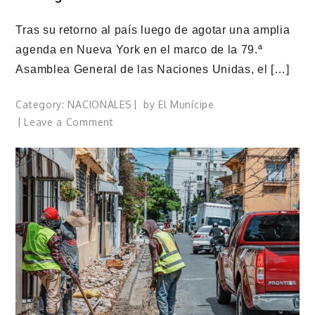
Tras su retorno al país luego de agotar una amplia
agenda en Nueva York en el marco de la 79.ª
Asamblea General de las Naciones Unidas, el […]
Category:
NACIONALES
by
El Munícipe
on
Leave a Comment
Presidente
Luis
Abinader
inaugurará
obras
en
las
provincias
Santo
Domingo
y