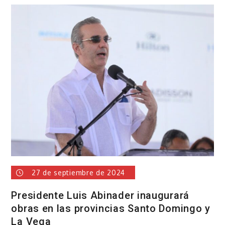
de
Santo
Domingo
Este
reconoce
al
director
de
la
Policía
Nacional
27 de septiembre de 2024
Presidente Luis Abinader inaugurará
obras en las provincias Santo Domingo y
La Vega