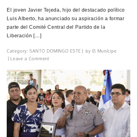
El joven Javier Tejeda, hijo del destacado político
Luis Alberto, ha anunciado su aspiración a formar
parte del Comité Central del Partido de la
Liberación […]
Category:
SANTO DOMINGO ESTE
by
El Munícipe
on
Leave a Comment
Javier
Tejeda
aspira
a
ingresar
al
Comité
Central
del
PLD