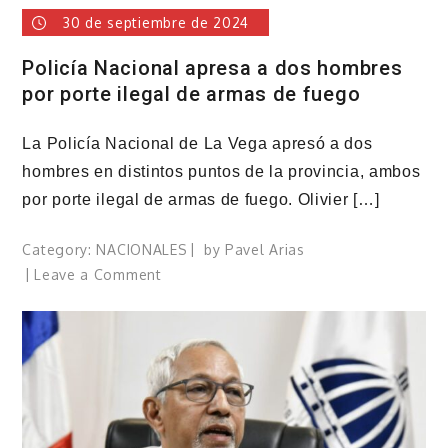
30 de septiembre de 2024
Policía Nacional apresa a dos hombres
por porte ilegal de armas de fuego
La Policía Nacional de La Vega apresó a dos
hombres en distintos puntos de la provincia, ambos
por porte ilegal de armas de fuego. Olivier […]
Category:
NACIONALES
by
Pavel Arias
on
Leave a Comment
Policía
Nacional
apresa
a
dos
hombres
por