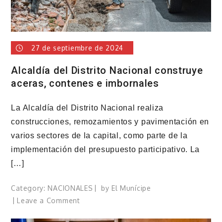
La
Vega
27 de septiembre de 2024
Alcaldía del Distrito Nacional construye
aceras, contenes e imbornales
La Alcaldía del Distrito Nacional realiza
construcciones, remozamientos y pavimentación en
varios sectores de la capital, como parte de la
implementación del presupuesto participativo. La
[…]
Category:
NACIONALES
by
El Munícipe
on
Leave a Comment
Alcaldía