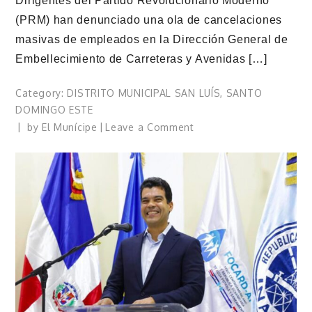
Dirigentes del Partido Revolucionario Moderno
(PRM) han denunciado una ola de cancelaciones
masivas de empleados en la Dirección General de
Embellecimiento de Carreteras y Avenidas […]
Category:
DISTRITO MUNICIPAL SAN LUÍS
,
SANTO
DOMINGO ESTE
on
by
El Munícipe
Leave a Comment
Denuncian
cancelaciones
masivas
en
la
DIGECAC