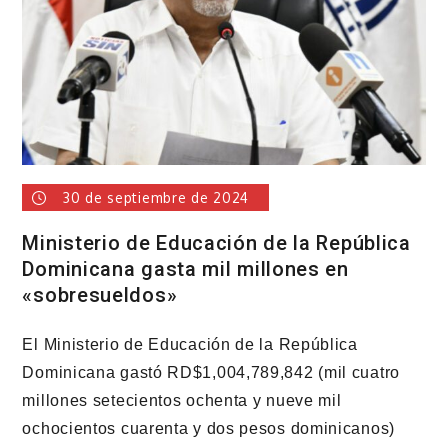
porte
ilegal
de
armas
de
fuego
30 de septiembre de 2024
Ministerio de Educación de la República
Dominicana gasta mil millones en
«sobresueldos»
El Ministerio de Educación de la República
Dominicana gastó RD$1,004,789,842 (mil cuatro
millones setecientos ochenta y nueve mil
ochocientos cuarenta y dos pesos dominicanos)