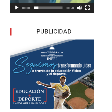
r
00:00
00:20
o
PUBLICIDAD
u
a
ó
s
e