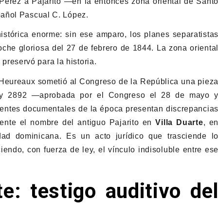
o Pérez a Pajarito —en la entonces zona oriental de Sant
pañol Pascual C. López.
istórica enorme: sin ese amparo, los planes separatista
oche gloriosa del 27 de febrero de 1844. La zona orienta
s preservó para la historia.
 Heureaux sometió al Congreso de la República una piez
a Ley 2892 —aprobada por el Congreso el 28 de mayo 
entes documentales de la época presentan discrepancia
mente el nombre del antiguo Pajarito en
Villa Duarte
, e
dad dominicana. Es un acto jurídico que trasciende l
endo, con fuerza de ley, el vínculo indisoluble entre es
: testigo auditivo de