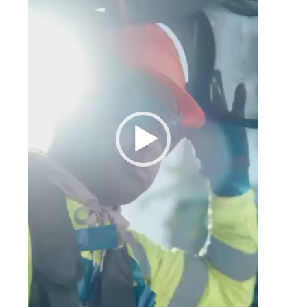
a
,
e
.