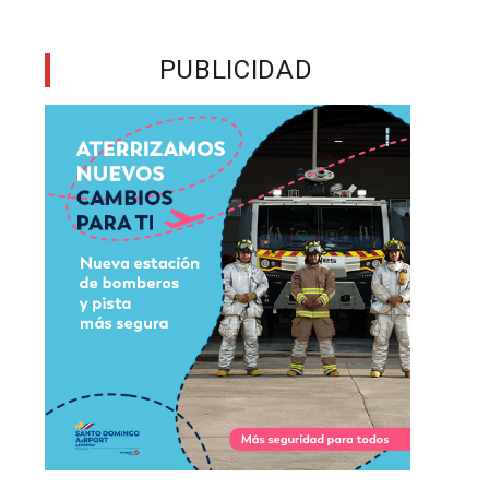
s
PUBLICIDAD
a
n
,
s
a
a
s