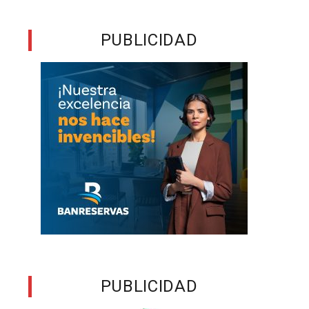
o
PUBLICIDAD
s
l
a
y
s
n
o
e
l
PUBLICIDAD