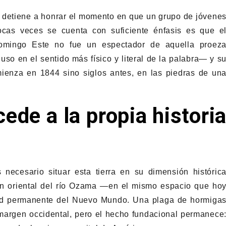
 detiene a honrar el momento en que un grupo de jóvene
ocas veces se cuenta con suficiente énfasis es que e
omingo Este no fue un espectador de aquella proez
luso en el sentido más físico y literal de la palabra— y s
mienza en 1844 sino siglos antes, en las piedras de un
ede a la propia histori
 necesario situar esta tierra en su dimensión históric
en oriental del río Ozama —en el mismo espacio que ho
dad permanente del Nuevo Mundo. Una plaga de hormiga
a margen occidental, pero el hecho fundacional permanece