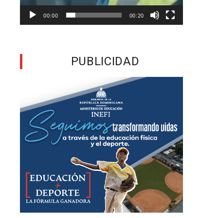
s
00:00
00:20
l
a
u
PUBLICIDAD
a
a
a
y
s
: