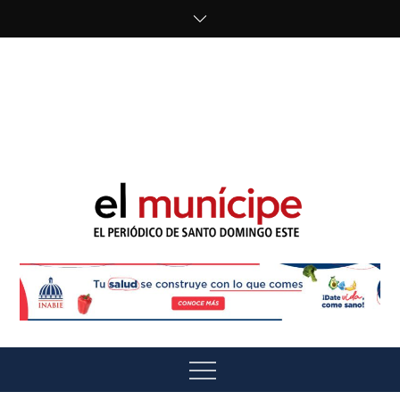
Skip
to
content
cipe.com/wp-
content/uploads/2023/10/F8WDDzzWwAEEBKD.jpeg"
alt="" />
El Munícipe
El periódico de Santo Domingo Este
Menu