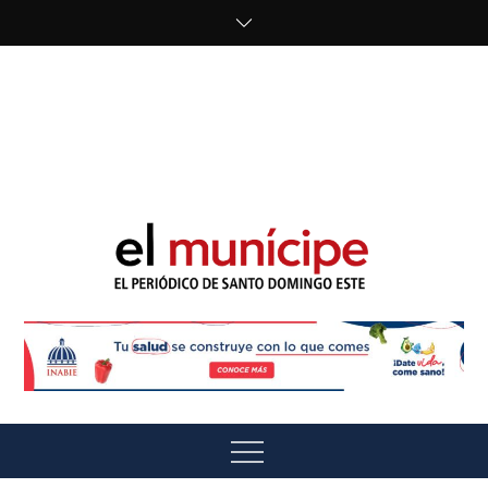
Skip
to
content
cipe.com/wp-
content/uploads/2023/10/F8WDDzzWwAEEBKD.jpeg"
alt="" />
El Munícipe
El periódico de Santo Domingo Este
Menu