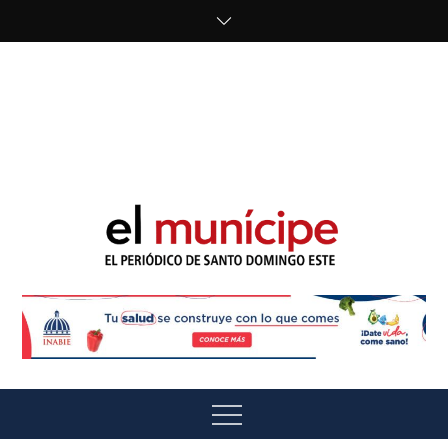
Skip
to
content
cipe.com/wp-
content/uploads/2023/10/F8WDDzzWwAEEBKD.jpeg"
alt="" />
El Munícipe
El periódico de Santo Domingo Este
Menu