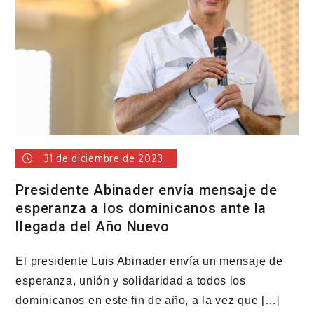
para
los
vehículos
de
carga
31 de diciembre de 2023
Presidente Abinader envía mensaje de
esperanza a los dominicanos ante la
llegada del Año Nuevo
El presidente Luis Abinader envía un mensaje de
esperanza, unión y solidaridad a todos los
dominicanos en este fin de año, a la vez que […]