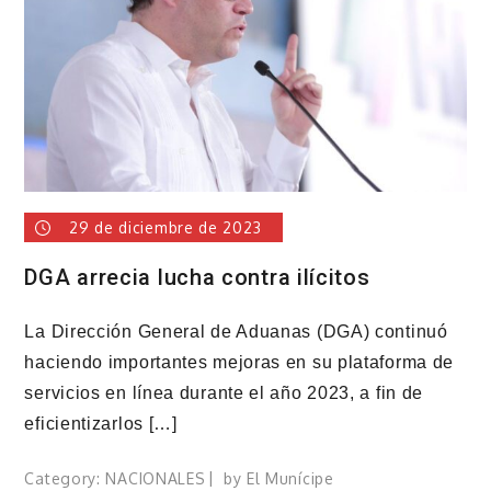
en
la
postemporada
del
béisbol
dominicano
29 de diciembre de 2023
DGA arrecia lucha contra ilícitos
La Dirección General de Aduanas (DGA) continuó
haciendo importantes mejoras en su plataforma de
servicios en línea durante el año 2023, a fin de
eficientizarlos […]
Category:
NACIONALES
by
El Munícipe