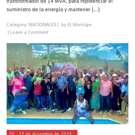
transformador de 14 MVA, para repotenciar el
suministro de la energía y mantener […]
Category:
NACIONALES
by
El Munícipe
on
Leave a Comment
Edeeste
instala
moderno
transformador
27 de diciembre de 2023