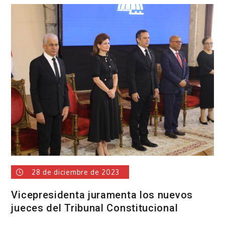
de
Paso
Rápido
realizadas
por
WhatsApp
ya
son
acreditadas
al
instante
28 de diciembre de 2023
Vicepresidenta juramenta los nuevos
jueces del Tribunal Constitucional