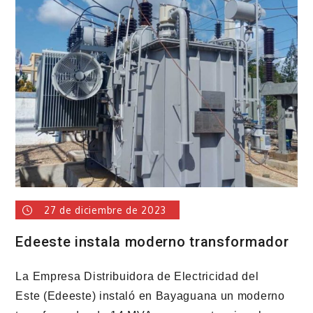
certificación
NORTIC
A7:2016
27 de diciembre de 2023
Edeeste instala moderno transformador
La Empresa Distribuidora de Electricidad del
Este (Edeeste) instaló en Bayaguana un moderno