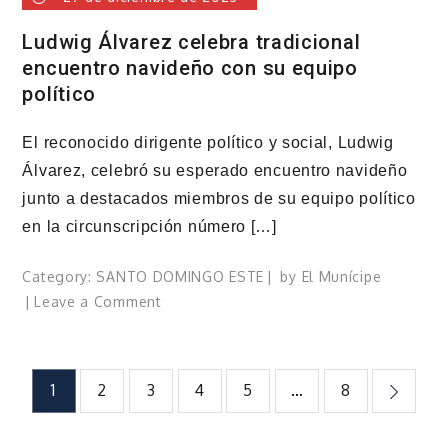
Ludwig Álvarez celebra tradicional
encuentro navideño con su equipo
político
El reconocido dirigente político y social, Ludwig
Álvarez, celebró su esperado encuentro navideño
junto a destacados miembros de su equipo político
en la circunscripción número […]
Category:
SANTO DOMINGO ESTE
by
El Munícipe
on
Leave a Comment
Ludwig
Álvarez
celebra
Paginación
1
2
3
4
5
…
8
tradicional
encuentro
de
navideño