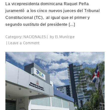
La vicepresidenta dominicana Raquel Peña
juramentó a los cinco nuevos jueces del Tribunal
Constitucional (TC), al igual que el primer y
segundo sustituto del presidente […]
Category:
NACIONALES
by
El Munícipe
on
Leave a Comment
Vicepresidenta
juramenta
los
nuevos
jueces
del
Tribunal
Constitucional