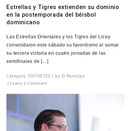
Estrellas y Tigres extienden su dominio
en la postemporada del béisbol
dominicano
Las Estrellas Orientales y los Tigres del Licey
consolidaron este sábado su favoritismo al sumar
su tercera victoria en cuatro jornadas de las
semifinales de […]
Category:
DEPORTES
by
El Munícipe
on
Leave a Comment
Estrellas
y
Tigres
extienden
su
dominio