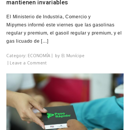
mantienen invariables
El Ministerio de Industria, Comercio y
Mipymes informó este viernes que las gasolinas
regular y premium, el gasoil regular y premium, y el
gas licuado de […]
Category:
ECONOMÍA
by
El Munícipe
on
Leave a Comment
Precios
de
los
combustibles
se
mantienen
invariables