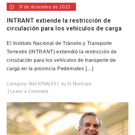
31 de diciembre de 2023
INTRANT extiende la restricción de
circulación para los vehículos de carga
El Instituto Nacional de Tránsito y Transporte
Terrestre (INTRANT) extiendió la restricción de
circulación para los vehículos de transporte de
carga en la provincia Pedernales […]
Category:
NACIONALES
by
El Munícipe
on
Leave a Comment
INTRANT
extiende
la
restricción
de
circulación