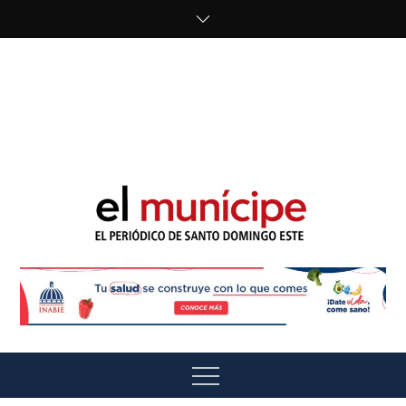
Skip
to
content
cipe.com/wp-
content/uploads/2023/10/F8WDDzzWwAEEBKD.jpeg"
alt="" />
El Munícipe
El periódico de Santo Domingo Este
Menu