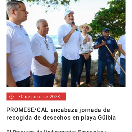
del
director
INPOSDOM
es
reconocida
por
sus
aportes
a
la
comunidad
educativa
30 de junio de 2023
PROMESE/CAL encabeza jornada de
recogida de desechos en playa Güibia