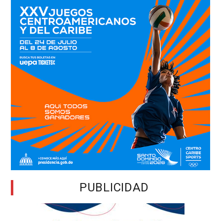
disciplina
partidaria
PUBLICIDAD