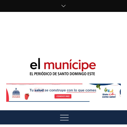
Skip
to
content
cipe.com/wp-
content/uploads/2023/10/F8WDDzzWwAEEBKD.jpeg"
alt="" />
El Munícipe
El periódico de Santo Domingo Este
Menu