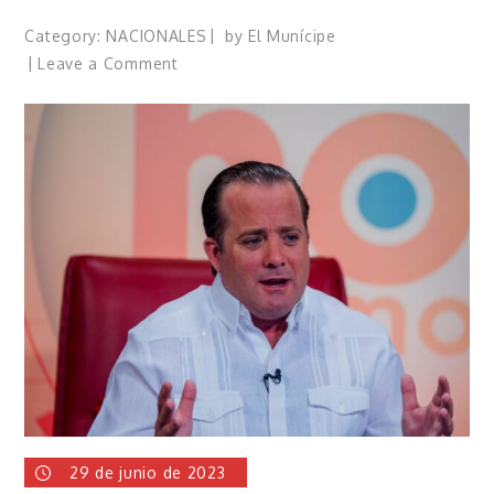
Category:
NACIONALES
by
El Munícipe
on
Leave a Comment
República
Dominicana
reduce
tasa
de
interés
29 de junio de 2023