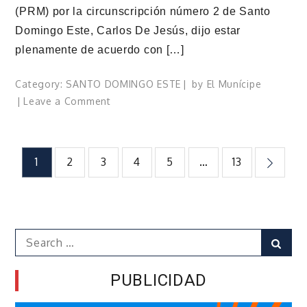
(PRM) por la circunscripción número 2 de Santo
Domingo Este, Carlos De Jesús, dijo estar
plenamente de acuerdo con […]
Category:
SANTO DOMINGO ESTE
by
El Munícipe
on
Leave a Comment
Diputado
Carlos
De
Paginación
1
2
3
4
5
…
13
Jesús
dice
de
que
en
entradas
el
Search
Sear
PRM
for:
debe
PUBLICIDAD
primar
la