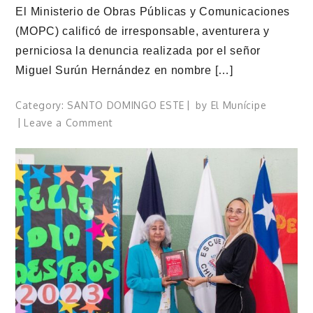
El Ministerio de Obras Públicas y Comunicaciones
(MOPC) calificó de irresponsable, aventurera y
perniciosa la denuncia realizada por el señor
Miguel Surún Hernández en nombre […]
Category:
SANTO DOMINGO ESTE
by
El Munícipe
on
Leave a Comment
MOPC
afirma
trabajos
en
vía
San
Isidro
están
amparados
en
contrato