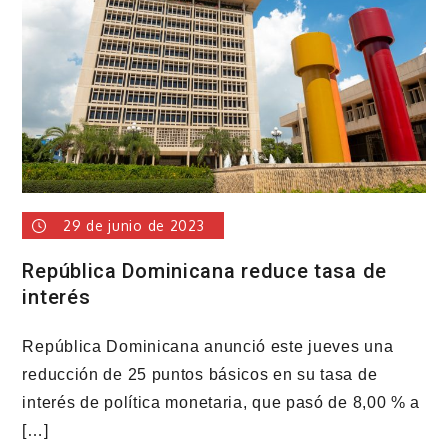
Domingo
rompe
récord
29 de junio de 2023
República Dominicana reduce tasa de
interés
República Dominicana anunció este jueves una
reducción de 25 puntos básicos en su tasa de
interés de política monetaria, que pasó de 8,00 % a
[…]