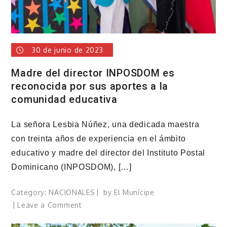
y
adenda
30 de junio de 2023
Madre del director INPOSDOM es
reconocida por sus aportes a la
comunidad educativa
La señora Lesbia Núñez, una dedicada maestra
con treinta años de experiencia en el ámbito
educativo y madre del director del Instituto Postal
Dominicano (INPOSDOM), […]
Category:
NACIONALES
by
El Munícipe
on
Leave a Comment
Madre