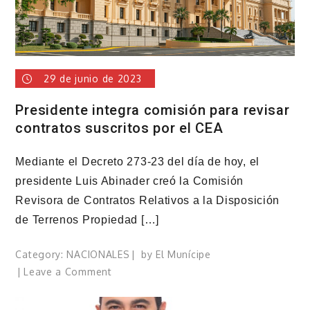
más
de
transparencia
del
presidente
29 de junio de 2023
Luis
Abinader
Presidente integra comisión para revisar
contratos suscritos por el CEA
Mediante el Decreto 273-23 del día de hoy, el
presidente Luis Abinader creó la Comisión
Revisora de Contratos Relativos a la Disposición
de Terrenos Propiedad […]
Category:
NACIONALES
by
El Munícipe
on
Leave a Comment
Presidente
integra