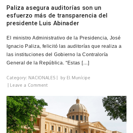
Paliza asegura auditorías son un
esfuerzo más de transparencia del
presidente Luis Abinader
El ministro Administrativo de la Presidencia, José
Ignacio Paliza, felicitó las auditorías que realiza a
las instituciones del Gobierno la Contraloría
General de la República. “Estas […]
Category:
NACIONALES
by
El Munícipe
on
Leave a Comment
Paliza
asegura
auditorías
son
un
esfuerzo