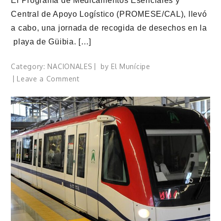
El Programa de Medicamentos Esenciales y
Central de Apoyo Logístico (PROMESE/CAL), llevó
a cabo, una jornada de recogida de desechos en la
playa de Güibia. […]
Category:
NACIONALES
by
El Munícipe
on
Leave a Comment
PROMESE/CAL
encabeza
jornada
de
recogida
de
desechos
en
playa
Güibia