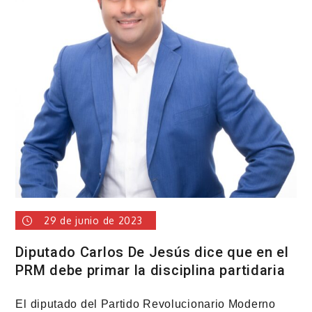
comisión
para
revisar
contratos
suscritos
por
el
CEA
29 de junio de 2023
Diputado Carlos De Jesús dice que en el
PRM debe primar la disciplina partidaria
El diputado del Partido Revolucionario Moderno