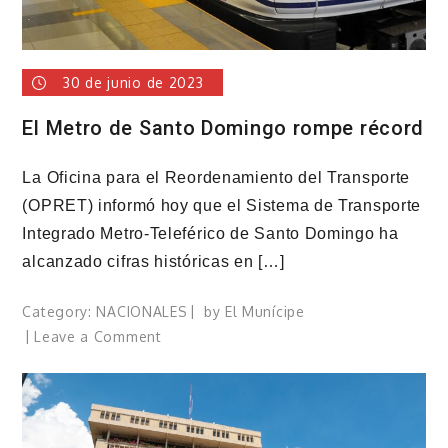
30 de junio de 2023
El Metro de Santo Domingo rompe récord
La Oficina para el Reordenamiento del Transporte
(OPRET) informó hoy que el Sistema de Transporte
Integrado Metro-Teleférico de Santo Domingo ha
alcanzado cifras históricas en […]
Category:
NACIONALES
by
El Munícipe
on
Leave a Comment
El
Metro
de
Santo