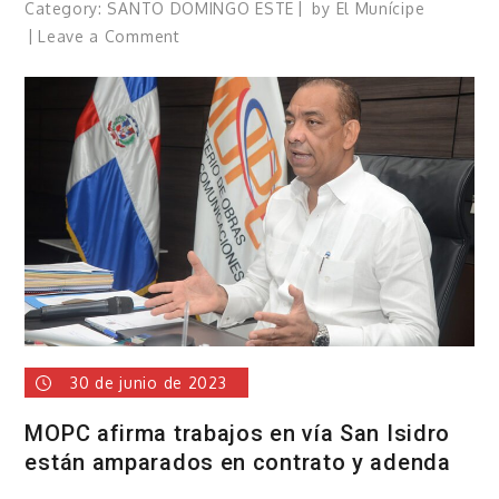
Category:
SANTO DOMINGO ESTE
by
El Munícipe
on
Leave a Comment
Poder
Ejecutivo
destituye
al
gerente
general
de
Edeeste
30 de junio de 2023
MOPC afirma trabajos en vía San Isidro
están amparados en contrato y adenda