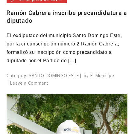
Ramón Cabrera inscribe precandidatura a
diputado
El exdiputado del municipio Santo Domingo Este,
por la circunscripción número 2 Ramón Cabrera,
formalizó su inscripción como precandidato a
diputado por el Partido de […]
Category:
SANTO DOMINGO ESTE
by
El Munícipe
on
Leave a Comment
Ramón
Cabrera
inscribe
precandidatura
a
diputado