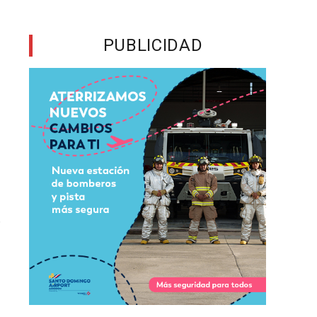
l
PUBLICIDAD
l
n
u
e
s
r