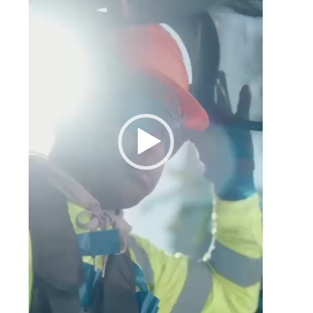
2
a
e