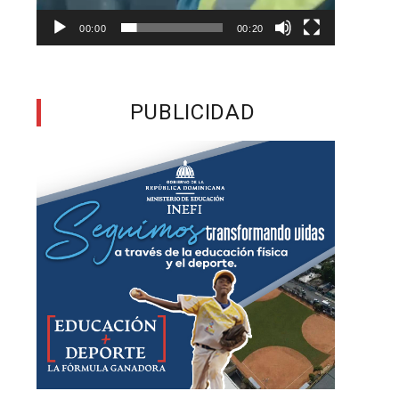
n
00:00
00:20
n
PUBLICIDAD
s
a
e
n
o
n
a