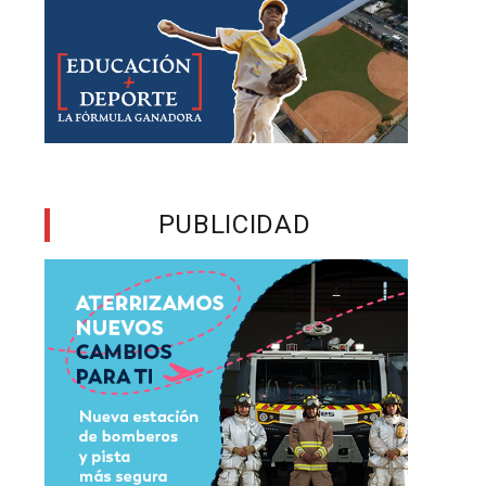
s
n
,
s
PUBLICIDAD