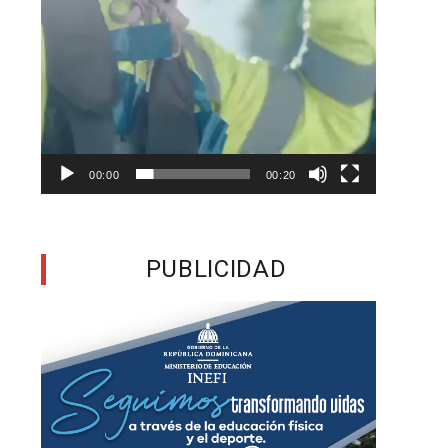
a
y
o
y
a
00:00
00:20
,
PUBLICIDAD
s
e
e
,