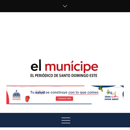
Skip
to
content
cipe.com/wp-
content/uploads/2023/10/F8WDDzzWwAEEBKD.jpeg"
alt="" />
El Munícipe
El periódico de Santo Domingo Este
Menu