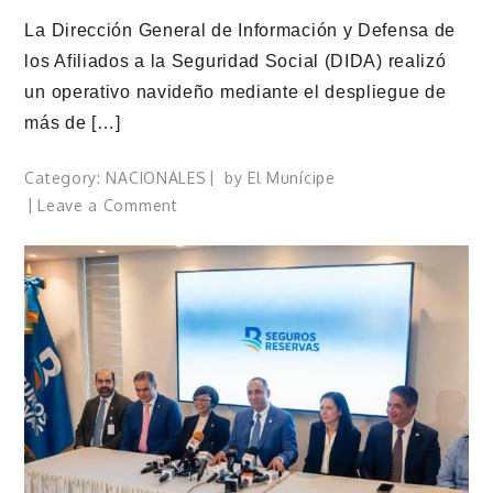
La Dirección General de Información y Defensa de
los Afiliados a la Seguridad Social (DIDA) realizó
un operativo navideño mediante el despliegue de
más de […]
Category:
NACIONALES
by
El Munícipe
on
Leave a Comment
DIDA
realiza
operativo
navideño