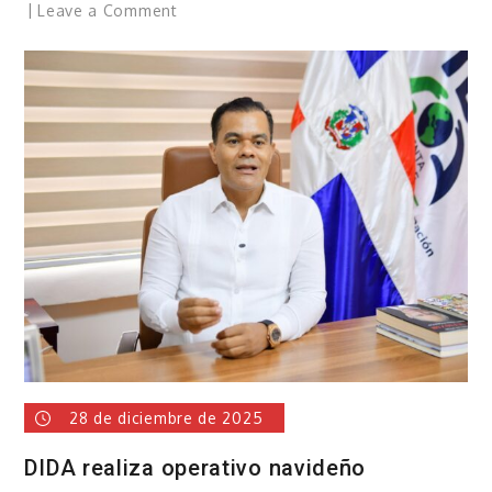
on
Leave a Comment
INESPRE
beneficia
a
miles
de
dominicanos
28 de diciembre de 2025
DIDA realiza operativo navideño