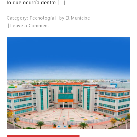
lo que ocurría dentro […]
Category:
Tecnología
by
El Munícipe
on
Leave a Comment
Cómo
han
evolucionado
las
impresoras
láser
y
cuáles
son
las
mejores
marcas
en
el
mercado