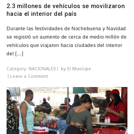
2.3 millones de vehículos se movilizaron
hacia el interior del país
Durante las festividades de Nochebuena y Navidad
se registró un aumento de cerca de medio millón de
vehículos que viajaron hacia ciudades del interior
del […]
Category:
NACIONALES
by
El Munícipe
on
Leave a Comment
2.3
millones
de
vehículos
se
movilizaron
hacia
el