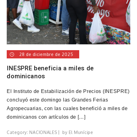
interior
del
país
28 de diciembre de 2025
INESPRE beneficia a miles de
dominicanos
El Instituto de Estabilización de Precios (INESPRE)
concluyó este domingo las Grandes Ferias
Agropecuarias, con las cuales benefició a miles de
dominicanos con artículos de […]
Category:
NACIONALES
by
El Munícipe