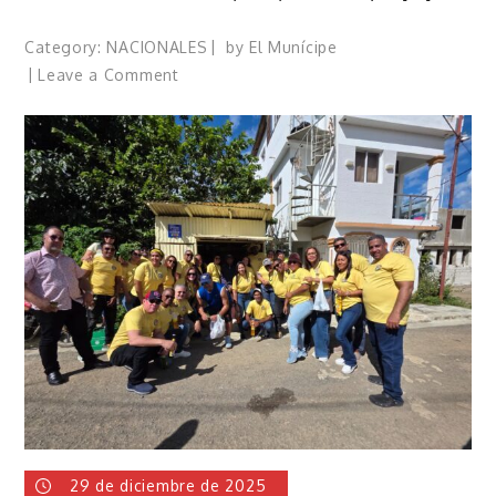
Category:
NACIONALES
by
El Munícipe
on
Leave a Comment
AERODOM
habilita
estacionamientos
remotos
29 de diciembre de 2025