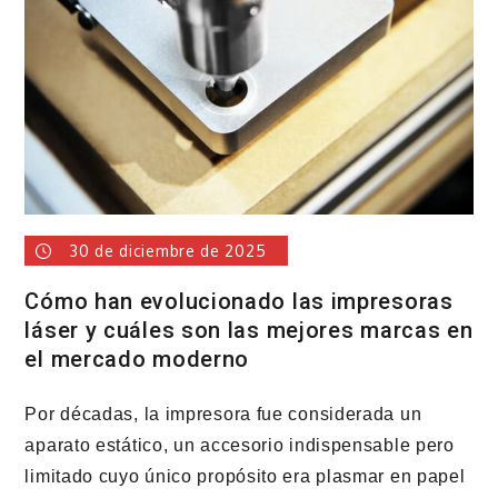
personas
en
2025
30 de diciembre de 2025
Cómo han evolucionado las impresoras
láser y cuáles son las mejores marcas en
el mercado moderno
Por décadas, la impresora fue considerada un
aparato estático, un accesorio indispensable pero
limitado cuyo único propósito era plasmar en papel