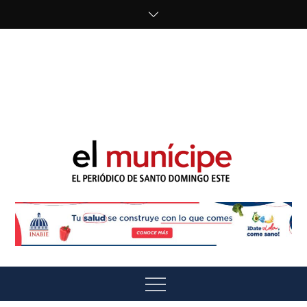
Skip
to
content
cipe.com/wp-
content/uploads/2023/10/F8WDDzzWwAEEBKD.jpeg"
alt="" />
El Munícipe
El periódico de Santo Domingo Este
Menu