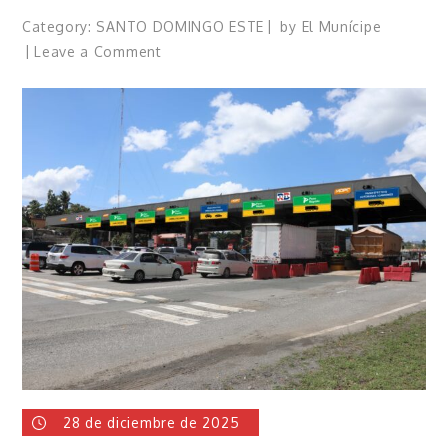
Category:
SANTO DOMINGO ESTE
by
El Munícipe
on
Leave a Comment
Sector
externo
de
Dío
Astacio
realiza
desayuno
navideño
28 de diciembre de 2025