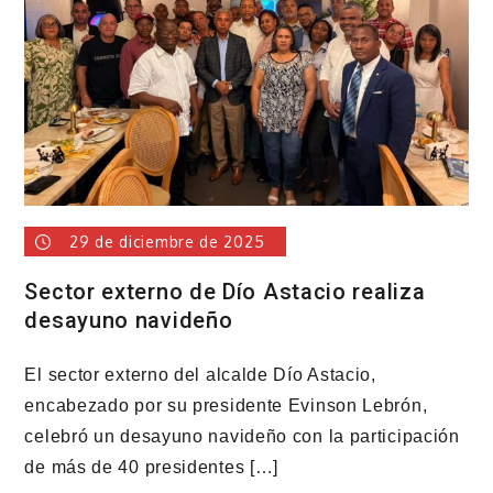
viviendas
a
familias
vulnerables
29 de diciembre de 2025
Sector externo de Dío Astacio realiza
desayuno navideño
El sector externo del alcalde Dío Astacio,
encabezado por su presidente Evinson Lebrón,
celebró un desayuno navideño con la participación
de más de 40 presidentes […]