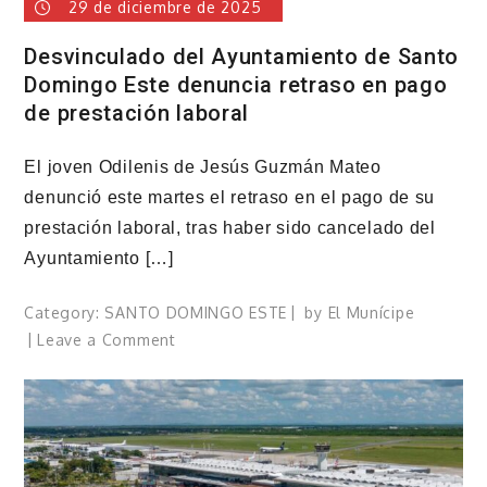
29 de diciembre de 2025
moderno
Desvinculado del Ayuntamiento de Santo
Domingo Este denuncia retraso en pago
de prestación laboral
El joven Odilenis de Jesús Guzmán Mateo
denunció este martes el retraso en el pago de su
prestación laboral, tras haber sido cancelado del
Ayuntamiento […]
Category:
SANTO DOMINGO ESTE
by
El Munícipe
on
Leave a Comment
Desvinculado
del
Ayuntamiento
de
Santo