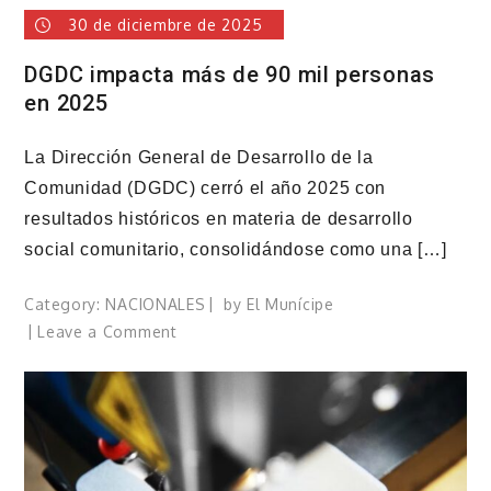
30 de diciembre de 2025
DGDC impacta más de 90 mil personas
en 2025
La Dirección General de Desarrollo de la
Comunidad (DGDC) cerró el año 2025 con
resultados históricos en materia de desarrollo
social comunitario, consolidándose como una […]
Category:
NACIONALES
by
El Munícipe
on
Leave a Comment
DGDC
impacta
más
de
90
mil