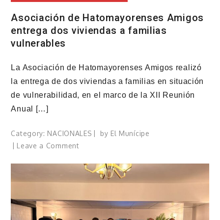
Asociación de Hatomayorenses Amigos
entrega dos viviendas a familias
vulnerables
La Asociación de Hatomayorenses Amigos realizó
la entrega de dos viviendas a familias en situación
de vulnerabilidad, en el marco de la XII Reunión
Anual […]
Category:
NACIONALES
by
El Munícipe
on
Leave a Comment
Asociación
de
Hatomayorenses
Amigos
entrega
dos