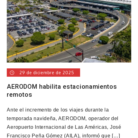
Domingo
Este
denuncia
retraso
en
pago
de
prestación
laboral
29 de diciembre de 2025
AERODOM habilita estacionamientos
remotos
Ante el incremento de los viajes durante la
temporada navideña, AERODOM, operador del
Aeropuerto Internacional de Las Américas, José
Francisco Peña Gómez (AILA), informó que […]