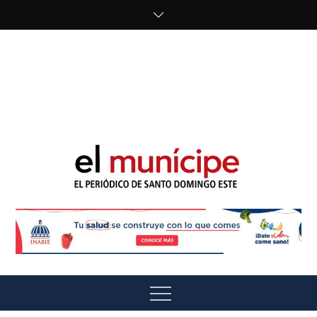
Skip
to
content
cipe.com/wp-
content/uploads/2023/10/F8WDDzzWwAEEBKD.jpeg"
alt="" />
El Munícipe
El periódico de Santo Domingo Este
Menu