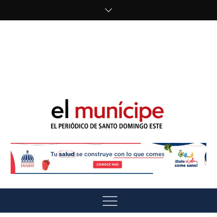
Skip
to
content
cipe.com/wp-
content/uploads/2023/10/F8WDDzzWwAEEBKD.jpeg"
alt="" />
El Munícipe
El periódico de Santo Domingo Este
Menu