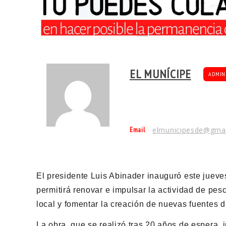
EL MUNÍCIPE
ADMIN
Email
elmunicipesde@gma
El presidente Luis Abinader inauguró este jueve
permitirá renovar e impulsar la actividad de pe
local y fomentar la creación de nuevas fuentes 
La obra, que se realizó tras 20 años de espera, 