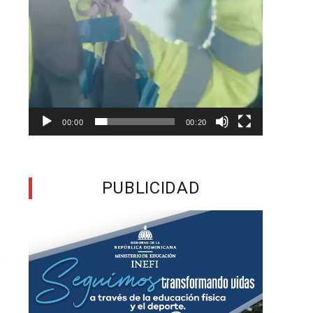
o
e
l
00:00
00:20
s
e
PUBLICIDAD
á
a
r
a