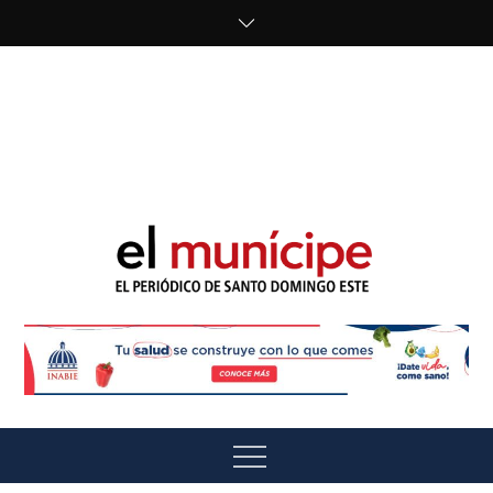
Skip
to
content
cipe.com/wp-
content/uploads/2023/10/F8WDDzzWwAEEBKD.jpeg"
alt="" />
El Munícipe
El periódico de Santo Domingo Este
Menu