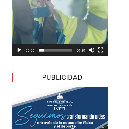
r
n
,
a
00:00
00:20
PUBLICIDAD
s