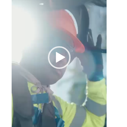
a
a
o
,
e