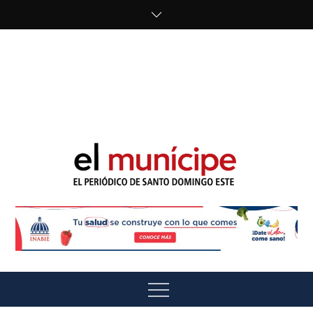
Skip
to
content
cipe.com/wp-
content/uploads/2023/10/F8WDDzzWwAEEBKD.jpeg"
alt="" />
El Munícipe
El periódico de Santo Domingo Este
Menu