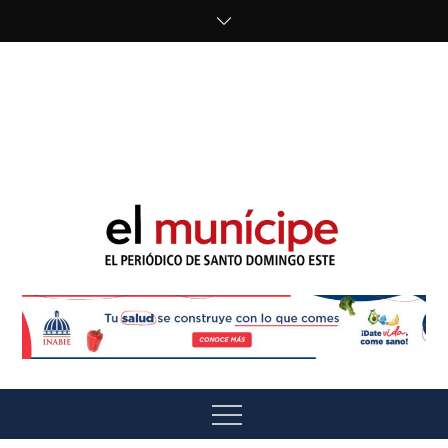
Skip
to
content
cipe.com/wp-
content/uploads/2023/10/F8WDDzzWwAEEBKD.jpeg"
alt="" />
El Munícipe
El periódico de Santo Domingo Este
Menu