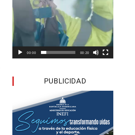
a
e
o
e
o
00:00
00:20
r
PUBLICIDAD
,
o
s