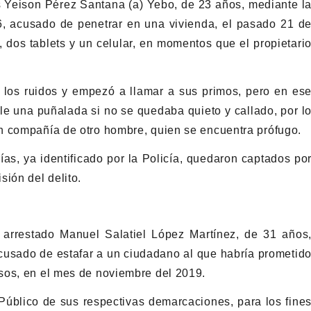
s Yeison Pérez Santana (a) Yebo, de 23 años, mediante l
, acusado de penetrar en una vivienda, el pasado 21 d
 dos tablets y un celular, en momentos que el propietari
 los ruidos y empezó a llamar a sus primos, pero en es
 una puñalada si no se quedaba quieto y callado, por l
n compañía de otro hombre, quien se encuentra prófugo.
as, ya identificado por la Policía, quedaron captados po
ión del delito.
e arrestado Manuel Salatiel López Martínez, de 31 años
cusado de estafar a un ciudadano al que habría prometid
sos, en el mes de noviembre del 2019.
 Público de sus respectivas demarcaciones, para los fine