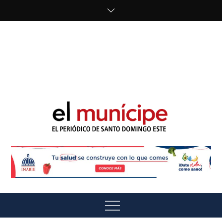
Skip
to
content
cipe.com/wp-
content/uploads/2023/10/F8WDDzzWwAEEBKD.jpeg"
alt="" />
El Munícipe
El periódico de Santo Domingo Este
Menu