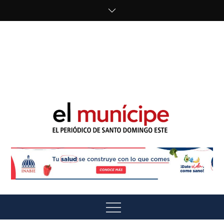
Skip
to
content
cipe.com/wp-
content/uploads/2023/10/F8WDDzzWwAEEBKD.jpeg"
alt="" />
El Munícipe
El periódico de Santo Domingo Este
Menu