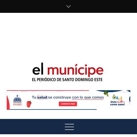
Skip
to
content
cipe.com/wp-
content/uploads/2023/10/F8WDDzzWwAEEBKD.jpeg"
alt="" />
El Munícipe
El periódico de Santo Domingo Este
Menu