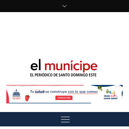
Skip
to
content
cipe.com/wp-
content/uploads/2023/10/F8WDDzzWwAEEBKD.jpeg"
alt="" />
El Munícipe
El periódico de Santo Domingo Este
Menu