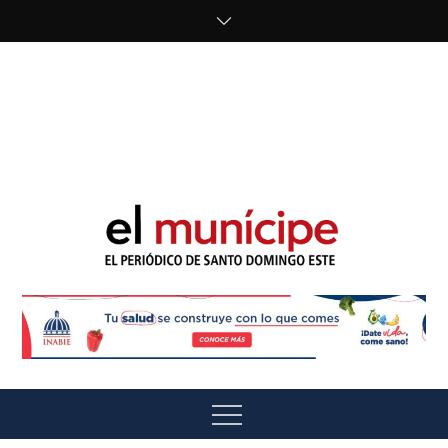
Skip
to
content
cipe.com/wp-
content/uploads/2023/10/F8WDDzzWwAEEBKD.jpeg"
alt="" />
El Munícipe
El periódico de Santo Domingo Este
Menu