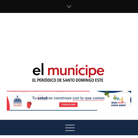
Skip
to
content
cipe.com/wp-
content/uploads/2023/10/F8WDDzzWwAEEBKD.jpeg"
alt="" />
El Munícipe
El periódico de Santo Domingo Este
Menu