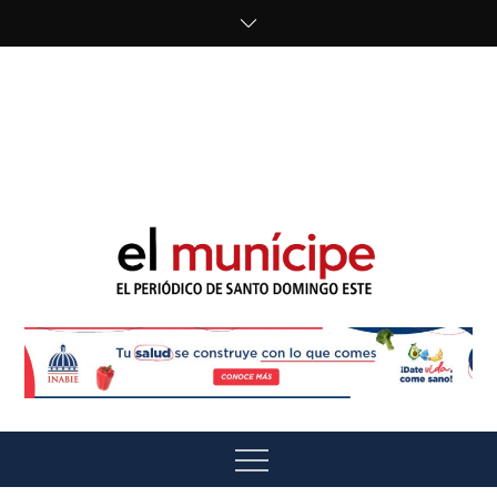
Skip
to
content
cipe.com/wp-
content/uploads/2023/10/F8WDDzzWwAEEBKD.jpeg"
alt="" />
El Munícipe
El periódico de Santo Domingo Este
Menu