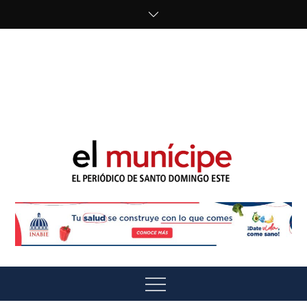
Skip
to
content
cipe.com/wp-
content/uploads/2023/10/F8WDDzzWwAEEBKD.jpeg"
alt="" />
El Munícipe
El periódico de Santo Domingo Este
Menu