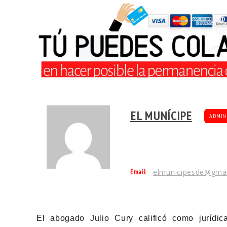
EL MUNÍCIPE
ADMIN
Email
elmunicipesde@gma
El abogado Julio Cury calificó como jurídic