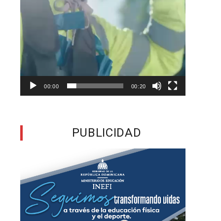
e
n
l
a
00:00
00:20
a
PUBLICIDAD
s
o
e
a