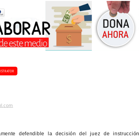
ISTRATOR
il.com
amente defendible la decisión del juez de instrucció