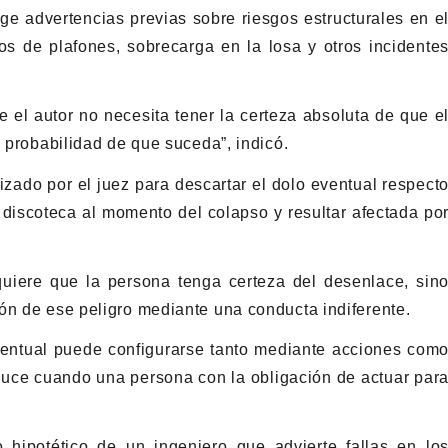
oge advertencias previas sobre riesgos estructurales en e
os de plafones, sobrecarga en la losa y otros incidente
e el autor no necesita tener la certeza absoluta de que e
a probabilidad de que suceda”, indicó.
lizado por el juez para descartar el dolo eventual respect
a discoteca al momento del colapso y resultar afectada po
quiere que la persona tenga certeza del desenlace, sin
ón de ese peligro mediante una conducta indiferente.
ventual puede configurarse tanto mediante acciones com
oduce cuando una persona con la obligación de actuar par
 hipotético de un ingeniero que advierte fallas en lo