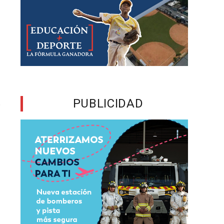
l
s
l
o
PUBLICIDAD
r
o
o
a
s