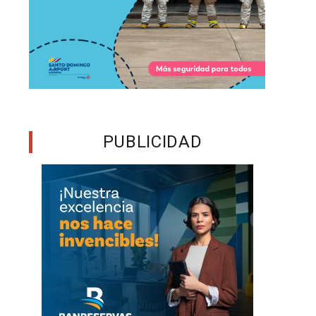
o
r
PUBLICIDAD
n
e
e
e
a
e