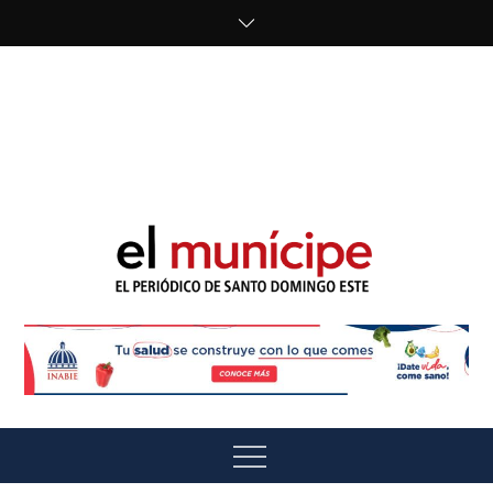
Skip
to
content
cipe.com/wp-
content/uploads/2023/10/F8WDDzzWwAEEBKD.jpeg"
alt="" />
El Munícipe
El periódico de Santo Domingo Este
Menu