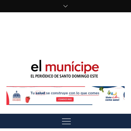
Skip
to
content
cipe.com/wp-
content/uploads/2023/10/F8WDDzzWwAEEBKD.jpeg"
alt="" />
El Munícipe
El periódico de Santo Domingo Este
Menu