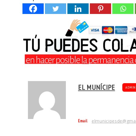
EL MUNÍCIPE
ADMIN
Email
elmunicipesde@gma