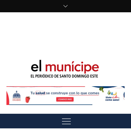
Skip
to
content
cipe.com/wp-
content/uploads/2023/10/F8WDDzzWwAEEBKD.jpeg"
alt="" />
El Munícipe
El periódico de Santo Domingo Este
Menu