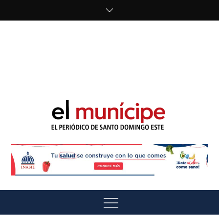
Skip
to
content
cipe.com/wp-
content/uploads/2023/10/F8WDDzzWwAEEBKD.jpeg"
alt="" />
El Munícipe
El periódico de Santo Domingo Este
Menu