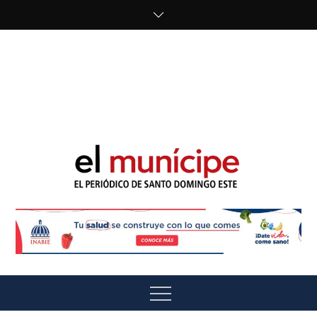
Skip
to
content
cipe.com/wp-
content/uploads/2023/10/F8WDDzzWwAEEBKD.jpeg"
alt="" />
El Munícipe
El periódico de Santo Domingo Este
Menu