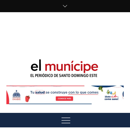
Skip
to
content
cipe.com/wp-
content/uploads/2023/10/F8WDDzzWwAEEBKD.jpeg"
alt="" />
El Munícipe
El periódico de Santo Domingo Este
Menu