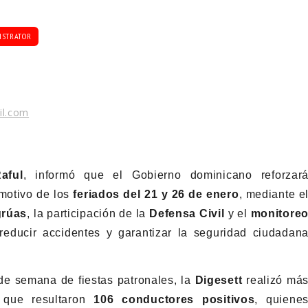
ISTRATOR
il.com
aful
, informó que el Gobierno dominicano reforzar
motivo de los
feriados del 21 y 26 de enero
, mediante e
grúas
, la participación de la
Defensa Civil
y el
monitore
reducir accidentes y garantizar la seguridad ciudadan
 de semana de fiestas patronales, la
Digesett
realizó má
que resultaron
106 conductores positivos
, quiene