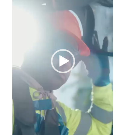
á
l
o
a
s
s