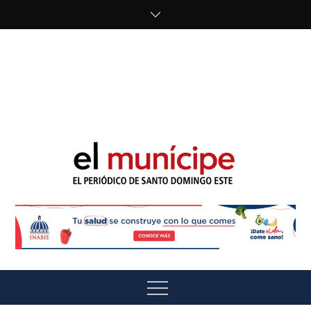
Skip
to
content
cipe.com/wp-
content/uploads/2023/10/F8WDDzzWwAEEBKD.jpeg"
alt="" />
El Munícipe
El periódico de Santo Domingo Este
Menu