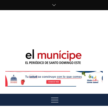
Skip
to
content
cipe.com/wp-
content/uploads/2023/10/F8WDDzzWwAEEBKD.jpeg"
alt="" />
El Munícipe
El periódico de Santo Domingo Este
Menu