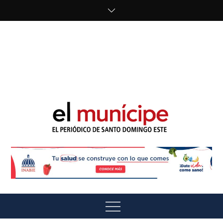
Skip
to
content
cipe.com/wp-
content/uploads/2023/10/F8WDDzzWwAEEBKD.jpeg"
alt="" />
El Munícipe
El periódico de Santo Domingo Este
Menu