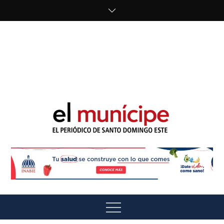
Skip
to
content
cipe.com/wp-
content/uploads/2023/10/F8WDDzzWwAEEBKD.jpeg"
alt="" />
El Munícipe
El periódico de Santo Domingo Este
Menu